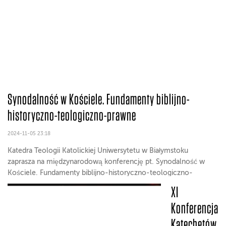
Synodalność w Kościele. Fundamenty biblijno-
historyczno-teologiczno-prawne
2024-11-05 23:18
Katedra Teologii Katolickiej Uniwersytetu w Białymstoku
zaprasza na międzynarodową konferencję pt. Synodalność w
Kościele. Fundamenty biblijno-historyczno-teologiczno-
prawne, która odbędzie się 16 listopada 2024 r. w Centrum
XI
Wystawienniczo-Konferencyjnym w Białymstoku.
Konferencja
Katechetów