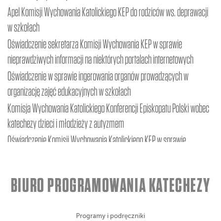
Apel Komisji Wychowania Katolickiego KEP do rodziców ws. deprawacji
w szkołach
Oświadczenie sekretarza Komisji Wychowania KEP w sprawie
nieprawdziwych informacji na niektórych portalach internetowych
Oświadczenie w sprawie ingerowania organów prowadzących w
organizację zajęć edukacyjnych w szkołach
Komisja Wychowania Katolickiego Konferencji Episkopatu Polski wobec
katechezy dzieci i młodzieży z autyzmem
Oświadczenie Komisji Wychowania Katolickiego KEP w sprawie
organizowania zajęć z religii w publicznych przedszkolach i szkołach
Stanowisko Konferencji Episkopatu Polski w sprawie tak zwanej Karty
BIURO PROGRAMOWANIA KATECHEZY
LGBT
Programy i podręczniki