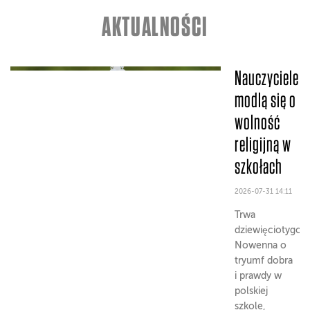
AKTUALNOŚCI
Nauczyciele
modlą się o
wolność
religijną w
szkołach
2026-07-31 14:11
Trwa
dziewięciotygod
Nowenna o
tryumf dobra
i prawdy w
polskiej
szkole,