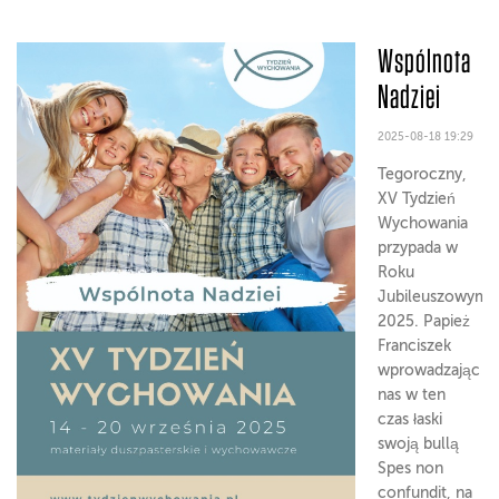
Wspólnota
Nadziei
2025-08-18 19:29
Tegoroczny,
XV Tydzień
Wychowania
przypada w
Roku
Jubileuszowym
2025. Papież
Franciszek
wprowadzając
nas w ten
czas łaski
swoją bullą
Spes non
confundit, na