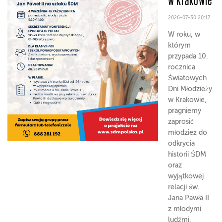
2026-07-30 20:17
W roku, w
którym
przypada 10.
rocznica
Światowych
Dni Młodzieży
w Krakowie,
pragniemy
zaprosić
młodzież do
odkrycia
historii ŚDM
oraz
wyjątkowej
relacji św.
Jana Pawła II
z młodymi
ludźmi.