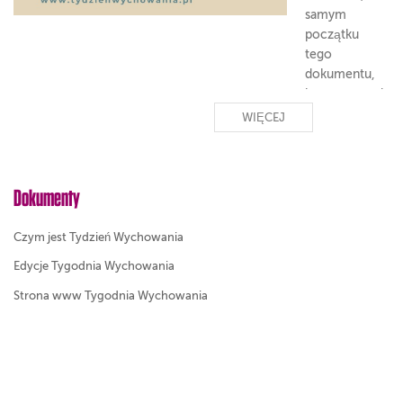
samym
początku
tego
dokumentu,
jeszcze przed
właściwym
WIĘCEJ
tekstem,
zamieścił
piękną
Dokumenty
dedykację z
życzeniem:
„Wszystkim,
Czym jest Tydzień Wychowania
którzy
Edycje Tygodnia Wychowania
przeczytają
ten list, niech
Strona www Tygodnia Wychowania
nadzieja
napełni
serce”.