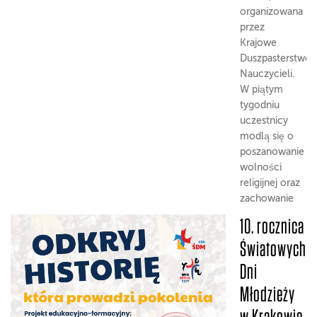
organizowana
przez
Krajowe
Duszpasterstwo
Nauczycieli.
W piątym
tygodniu
uczestnicy
modlą się o
poszanowanie
wolności
religijnej oraz
zachowanie
prawa
10. rocznica
uczniów do
Światowych
uczestnictwa
w lekcjach
Dni
religii.
Młodzieży
w Krakowie