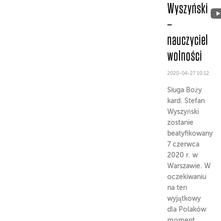
Wyszyński
–
nauczyciel
wolności
2020-04-27 10:12
Sługa Boży
kard. Stefan
Wyszyński
zostanie
beatyfikowany
7 czerwca
2020 r. w
Warszawie. W
oczekiwaniu
na ten
wyjątkowy
dla Polaków
moment,